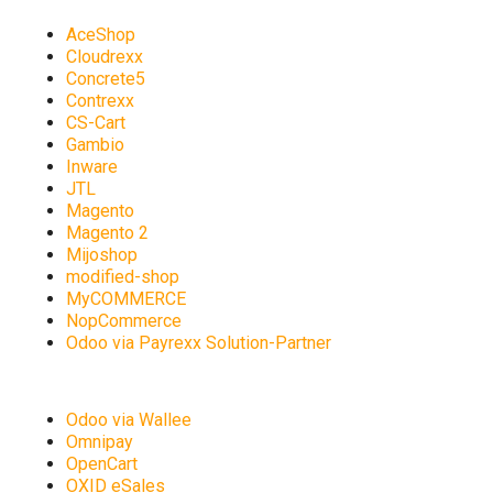
AceShop
Cloudrexx
Concrete5
Contrexx
CS-Cart
Gambio
Inware
JTL
Magento
Magento 2
Mijoshop
modified-shop
MyCOMMERCE
NopCommerce
Odoo via Payrexx Solution-Partner
Odoo via Wallee
Omnipay
OpenCart
OXID eSales