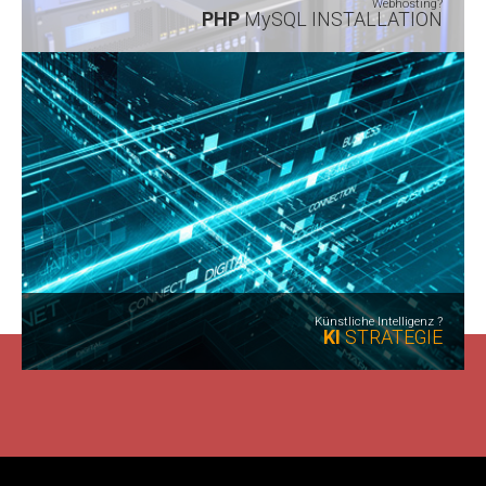
Webhosting?
PHP
MySQL INSTALLATION
Künstliche Intelligenz ?
KI
STRATEGIE