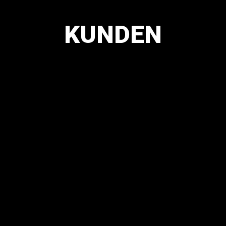
KUNDEN
Das Werbebudget für 2024 haben wir zu 60% auf das
Internet gelegt. Jürg Möckli hat uns ein strategisches KI
Vorgehen zusammen gestellt, so dass wir selber einen
grossen Teil der Aufgaben selber übernehmen konnten.
Die Resultate stehen sehr gut zu den Kosten, wir
werden auch 2025 so weiter vorgehen.
Dorothea Meyer
CEO