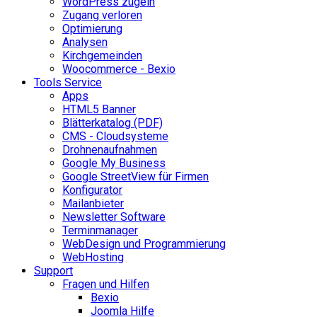
WordPress zügeln
Zugang verloren
Optimierung
Analysen
Kirchgemeinden
Woocommerce - Bexio
Tools Service
Apps
HTML5 Banner
Blätterkatalog (PDF)
CMS - Cloudsysteme
Drohnenaufnahmen
Google My Business
Google StreetView für Firmen
Konfigurator
Mailanbieter
Newsletter Software
Terminmanager
WebDesign und Programmierung
WebHosting
Support
Fragen und Hilfen
Bexio
Joomla Hilfe