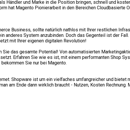
ls Händler und Marke in die Position bringen, schnell und koste
orm hat Magento Pionierarbeit in den Bereichen Cloudbasierte O
ce Business, sollte natürlich nathlos mit Ihrer restlichen Infr
in anderes System anzubinden. Doch das Gegenteil ist der Fall. M
etzt mit Ihrer eigenen digitalen Revolution!
n Sie das gesamte Potential! Von automatisierten Marketingaktio
etzt. Erfahren Sie wie es ist, mit einem performanten Shop Sy
was bekommen Sie nur bei Magento.
rnet. Shopware ist um ein vielfaches umfangreicher und bietet 
man am Ende dann wirklich braucht - Nutzen, Kosten Rechnung. Ma